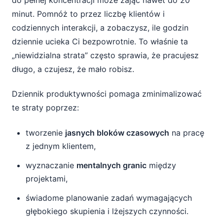
do pełnej koncentracji może zająć nawet do 20
minut. Pomnóż to przez liczbę klientów i
codziennych interakcji, a zobaczysz, ile godzin
dziennie ucieka Ci bezpowrotnie. To właśnie ta
„niewidzialna strata” często sprawia, że pracujesz
długo, a czujesz, że mało robisz.
Dziennik produktywności pomaga zminimalizować
te straty poprzez:
tworzenie
jasnych bloków czasowych
na pracę
z jednym klientem,
wyznaczanie
mentalnych granic
między
projektami,
świadome planowanie zadań wymagających
głębokiego skupienia i lżejszych czynności.