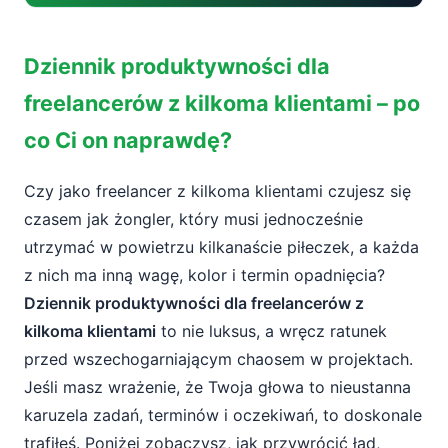
Dziennik produktywności dla freelancerów z
Dziennik produktywności dla
kilkoma klientami – po co Ci on naprawdę?
freelancerów z kilkoma klientami – po
Dlaczego zwykłe „to-do” nie wystarcza
co Ci on naprawdę?
freelancerowi z wieloma klientami?
Zmiana kontekstu – cichy zabójca
Czy jako freelancer z kilkoma klientami czujesz się
produktywności freelancera
czasem jak żongler, który musi jednocześnie
utrzymać w powietrzu kilkanaście piłeczek, a każda
Brak jasnego obrazu – skąd wiesz, czy
jesteś na bieżąco?
z nich ma inną wagę, kolor i termin opadnięcia?
Dziennik produktywności dla freelancerów z
Wypalenie i frustracja – skutki
kilkoma klientami
to nie luksus, a wręcz ratunek
niekontrolowanego chaosu
przed wszechogarniającym chaosem w projektach.
Jeśli masz wrażenie, że Twoja głowa to nieustanna
Co to jest dziennik produktywności i jak go
karuzela zadań, terminów i oczekiwań, to doskonale
zbudować krok po kroku?
trafiłeś. Poniżej zobaczysz, jak przywrócić ład,