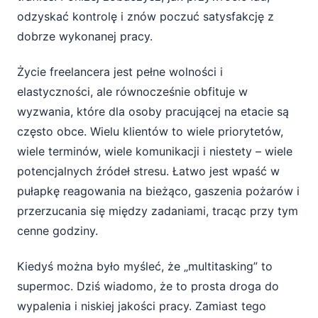
Kluczowe sekcje dziennika produktywności
odzyskać kontrolę i znów poczuć satysfakcję z
freelancera
dobrze wykonanej pracy.
Jak wybrać narzędzie: dziennik cyfrowy czy
Życie freelancera jest pełne wolności i
papierowy?
elastyczności, ale równocześnie obfituje w
wyzwania, które dla osoby pracującej na etacie są
Jak prowadzić dziennik produktywności na
często obce. Wielu klientów to wiele priorytetów,
co dzień – praktyczne wskazówki
wiele terminów, wiele komunikacji i niestety – wiele
Poranny przegląd, blokowanie komunikacji i
potencjalnych źródeł stresu. Łatwo jest wpaść w
kolory
pułapkę reagowania na bieżąco, gaszenia pożarów i
Wieczorne domknięcie dnia i elastyczne
przerzucania się między zadaniami, tracąc przy tym
reagowanie na zmiany
cenne godziny.
Polski kontekst, priorytety i życie poza
Kiedyś można było myśleć, że „multitasking” to
pracą
supermoc. Dziś wiadomo, że to prosta droga do
wypalenia i niskiej jakości pracy. Zamiast tego
Jakie konkretne korzyści daje freelancerowi