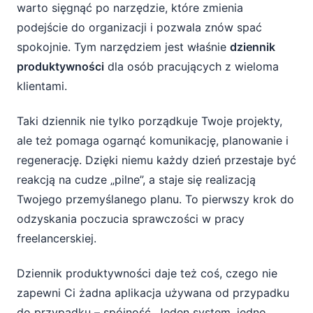
warto sięgnąć po narzędzie, które zmienia
dziennik produktywności?
podejście do organizacji i pozwala znów spać
Najczęstsze pułapki – czego unikać,
spokojnie. Tym narzędziem jest właśnie
dziennik
korzystając z dziennika?
produktywności
dla osób pracujących z wieloma
klientami.
Podsumowanie – pierwszy krok do
odzyskania kontroli
Taki dziennik nie tylko porządkuje Twoje projekty,
ale też pomaga ogarnąć komunikację, planowanie i
regenerację. Dzięki niemu każdy dzień przestaje być
reakcją na cudze „pilne”, a staje się realizacją
Twojego przemyślanego planu. To pierwszy krok do
odzyskania poczucia sprawczości w pracy
freelancerskiej.
Dziennik produktywności daje też coś, czego nie
zapewni Ci żadna aplikacja używana od przypadku
do przypadku – spójność. Jeden system, jedno